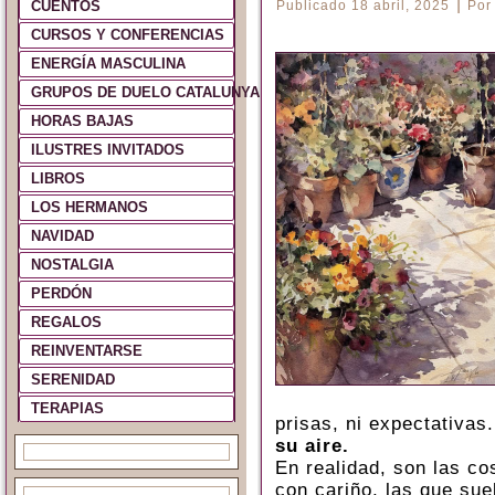
|
CUENTOS
Publicado
18 abril, 2025
Por
CURSOS Y CONFERENCIAS
ENERGÍA MASCULINA
GRUPOS DE DUELO CATALUNYA Y ESPAÑA
HORAS BAJAS
ILUSTRES INVITADOS
LIBROS
LOS HERMANOS
NAVIDAD
NOSTALGIA
PERDÓN
REGALOS
REINVENTARSE
SERENIDAD
TERAPIAS
prisas, ni expectativas.
su aire.
En realidad, son las c
con cariño, las que sue