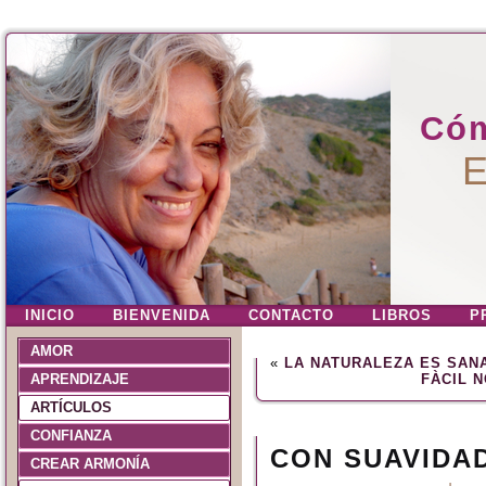
Cóm
E
INICIO
BIENVENIDA
CONTACTO
LIBROS
P
AMOR
«
LA NATURALEZA ES SAN
APRENDIZAJE
FÀCIL 
ARTÍCULOS
CONFIANZA
CON SUAVIDAD
CREAR ARMONÍA