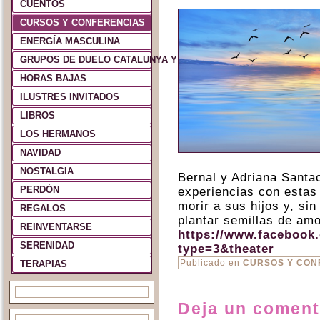
CUENTOS
CURSOS Y CONFERENCIAS
ENERGÍA MASCULINA
GRUPOS DE DUELO CATALUNYA Y ESPAÑA
HORAS BAJAS
ILUSTRES INVITADOS
LIBROS
LOS HERMANOS
NAVIDAD
NOSTALGIA
Bernal y Adriana Santa
PERDÓN
experiencias con estas
morir a sus hijos y, si
REGALOS
plantar semillas de amo
REINVENTARSE
https://www.facebook
SERENIDAD
type=3&theater
Publicado en
CURSOS Y CON
TERAPIAS
Deja un coment