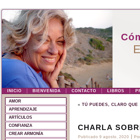
Cóm
E
INICIO
BIENVENIDA
CONTACTO
LIBROS
P
AMOR
«
TÚ PUEDES, CLARO QUE 
APRENDIZAJE
ARTÍCULOS
CONFIANZA
CHARLA SOBR
CREAR ARMONÍA
|
Publicado
9 agosto, 2020
Po