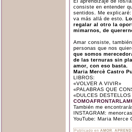
El aprendizaje de los/l
consiste en entender q
sentidos. Me explicaré:
va más allá de esto.
Lo 
regalar al otro la opo
mimarnos, de querern
Amar consiste, también,
personas que nos quier
que somos merecedoras
de las ternuras sin p
amor, con eso basta.
Maria Mercè Castro P
LIBROS:
«VOLVER A VIVIR»
«PALABRAS QUE CON
«DULCES DESTELLOS
COMOAFRONTARLAMU
También me encontrará
INSTAGRAM: menorcas
YouTube: Maria Merce 
Publicado en
AMOR
,
APREND