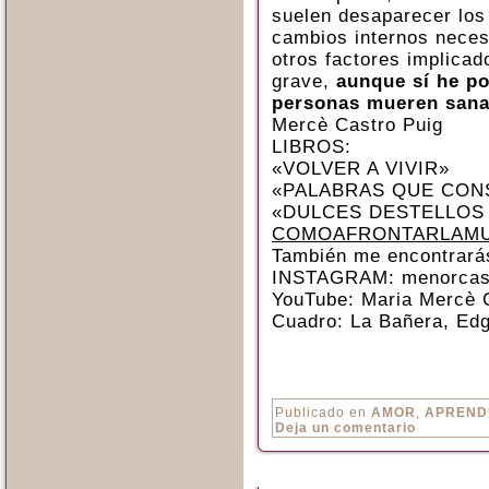
suelen desaparecer los
cambios internos neces
otros factores implica
grave,
aunque sí he p
personas mueren sanas
Mercè Castro Puig
LIBROS:
«VOLVER A VIVIR»
«PALABRAS QUE CON
«DULCES DESTELLOS
COMOAFRONTARLAMU
También me encontrará
INSTAGRAM: menorcas
YouTube: Maria Mercè 
Cuadro: La Bañera, Ed
Publicado en
AMOR
,
APREND
Deja un comentario