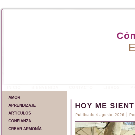
Cóm
E
INICIO
BIENVENIDA
CONTACTO
LIBROS
P
AMOR
HOY ME SIEN
APRENDIZAJE
ARTÍCULOS
|
Publicado
4 agosto, 2026
Po
CONFIANZA
CREAR ARMONÍA