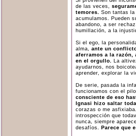
Si provienen del incon
de las veces,
segurame
temores.
Son tantas la
acumulamos. Pueden su
abandono, a ser rechaza
humillación, a la injust
Si el ego, la personalid
alma,
ante un conflict
aferramos a la razón,
en el orgullo.
La altive
ayudarnos, nos boicote
aprender, explorar la vi
De serie, pasada la inf
funcionamos con el pil
consciente de eso has
Ignasi hizo saltar tod
corazas o me asfixiaba
introspección que toda
nunca, siempre aparec
desafíos.
Parece que e