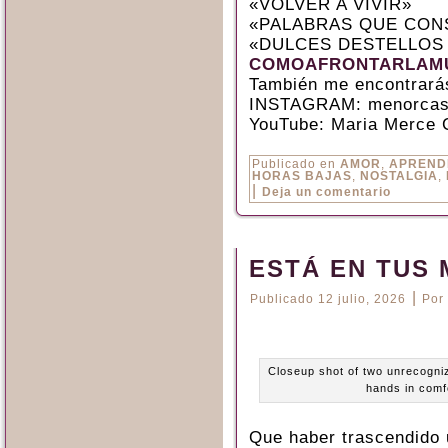
«VOLVER A VIVIR»
«PALABRAS QUE CON
«DULCES DESTELLOS
COMOAFRONTARLAMU
También me encontrará
INSTAGRAM: menorcas
YouTube: Maria Merce 
Publicado en
AMOR
,
APREND
HORAS BAJAS
,
NOSTALGIA
,
|
Deja un comentario
ESTÁ EN TUS
|
Publicado
12 julio, 2026
Por
Closeup shot of two unrecogniz
hands in comf
Que haber trascendido 