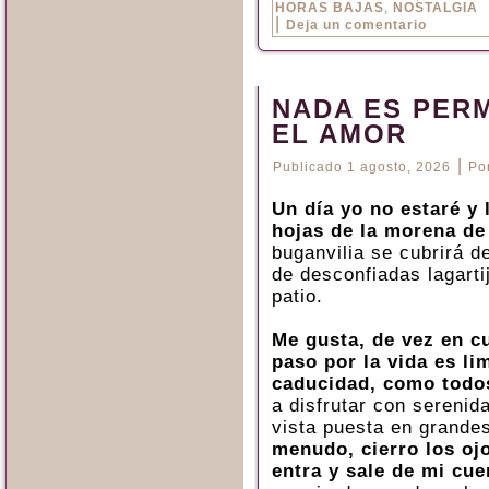
HORAS BAJAS
,
NOSTALGIA
|
Deja un comentario
NADA ES PER
EL AMOR
|
Publicado
1 agosto, 2026
Po
Un día yo no estaré y 
hojas de la morena de
buganvilia se cubrirá d
de desconfiadas lagarti
patio.
Me gusta, de vez en c
paso por la vida es li
caducidad, como todo
a disfrutar con serenida
vista puesta en grandes
menudo, cierro los ojo
entra y sale de mi cue