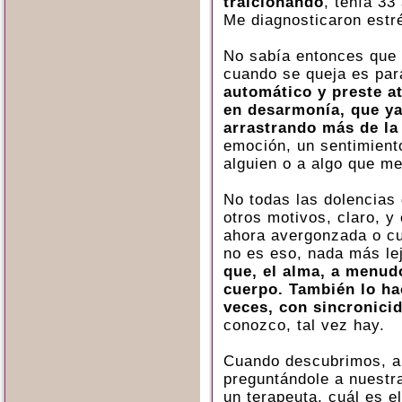
traicionando
, tenía 3
Me diagnosticaron estr
No sabía entonces que 
cuando se queja es pa
automático y preste a
en desarmonía, que ya
arrastrando más de la
emoción, un sentimiento
alguien o a algo que me
No todas las dolencias 
otros motivos, claro, 
ahora avergonzada o c
no es eso, nada más le
que, el alma, a menudo
cuerpo. También lo hac
veces, con sincronici
conozco, tal vez hay.
Cuando descubrimos, a 
preguntándole a nuestra
un terapeuta, cuál es e