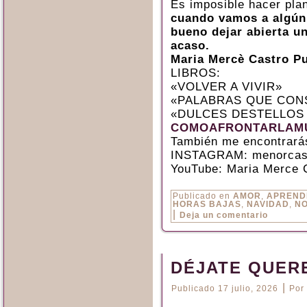
Es imposible hacer plan
cuando vamos a algún
bueno dejar abierta un
acaso.
Maria Mercè Castro P
LIBROS:
«VOLVER A VIVIR»
«PALABRAS QUE CON
«DULCES DESTELLOS
COMOAFRONTARLAMU
También me encontrará
INSTAGRAM: menorcas
YouTube: Maria Merce 
Publicado en
AMOR
,
APREND
HORAS BAJAS
,
NAVIDAD
,
NO
|
Deja un comentario
DÉJATE QUER
|
Publicado
17 julio, 2026
Por