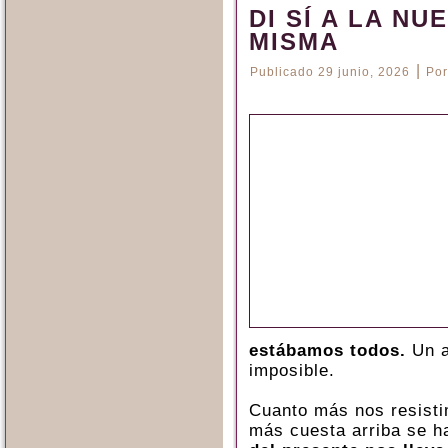
DI SÍ A LA NU
MISMA
|
Publicado
29 junio, 2026
Por
estábamos todos.
Un a
imposible.
Cuanto más nos resisti
más cuesta arriba se h