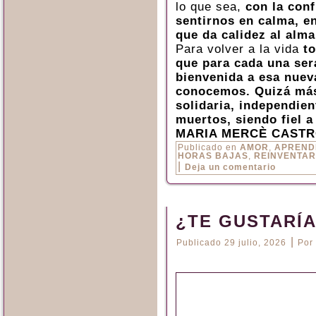
lo que sea,
con la conf
sentirnos en calma, en
que da calidez al alma
Para volver a la vida
to
que para cada una será
bienvenida a esa nuev
conocemos. Quizá más 
solidaria, independien
muertos, siendo fiel a
MARIA MERCÈ CASTR
Publicado en
AMOR
,
APREND
HORAS BAJAS
,
REINVENTA
|
Deja un comentario
¿TE GUSTARÍ
|
Publicado
29 julio, 2026
Por