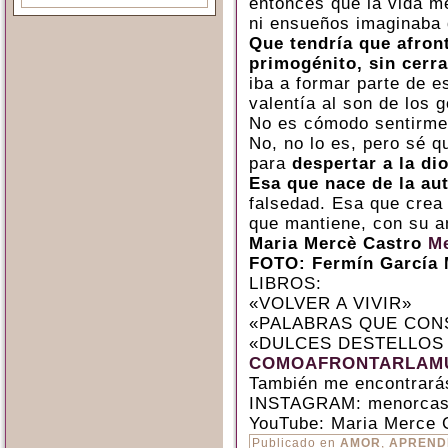
entonces que la vida me
ni ensueños imaginaba 
Que tendría que afron
primogénito, sin cerra
iba a formar parte de 
valentía al son de los g
No es cómodo sentirme
No, no lo es, pero sé q
para
despertar a la di
Esa que nace de la aut
falsedad. Esa que crea 
que mantiene, con su a
Maria Mercè Castro
Me
FOTO: Fermín García 
LIBROS:
«VOLVER A VIVIR»
«PALABRAS QUE CON
«DULCES DESTELLOS
COMOAFRONTARLAMU
También me encontrará
INSTAGRAM: menorcas
YouTube: Maria Merce 
Publicado en
AMOR
,
APREND