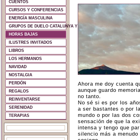
CUENTOS
CURSOS Y CONFERENCIAS
ENERGÍA MASCULINA
GRUPOS DE DUELO CATALUNYA Y ESPAÑA
HORAS BAJAS
ILUSTRES INVITADOS
LIBROS
LOS HERMANOS
NAVIDAD
NOSTALGIA
PERDÓN
Ahora me doy cuenta qu
aunque guardo memoria
REGALOS
no tanto.
REINVENTARSE
No sé si es por los añ
SERENIDAD
a ser bastantes o por l
mundo o por las dos cos
TERAPIAS
sensación de que la ex
intensa y tengo que pa
silencio más a menudo 