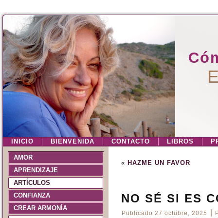
Cóm
E
INICIO
BIENVENIDA
CONTACTO
LIBROS
P
AMOR
«
HAZME UN FAVOR
APRENDIZAJE
ARTÍCULOS
CONFIANZA
NO SÉ SI ES 
CREAR ARMONÍA
|
Publicado
27 octubre, 2025