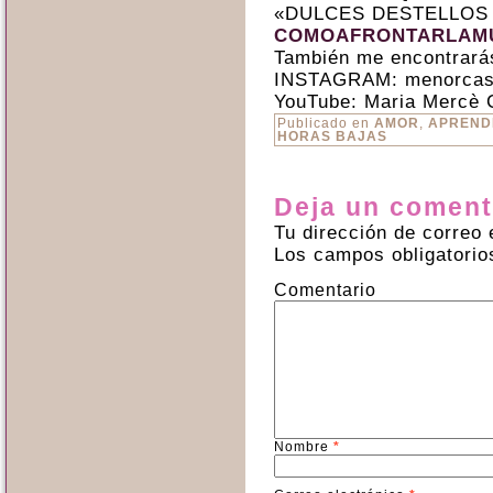
«DULCES DESTELLOS
COMOAFRONTARLAMU
También me encontrará
INSTAGRAM: menorcas
YouTube: Maria Mercè 
Publicado en
AMOR
,
APREND
HORAS BAJAS
Deja un coment
Tu dirección de correo 
Los campos obligatori
Comentario
Nombre
*