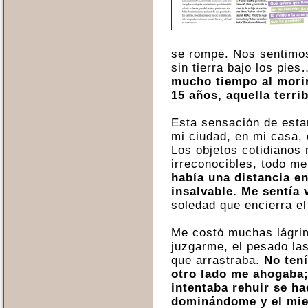
se rompe. Nos sentimos
sin tierra bajo los pie
mucho tiempo al morir 
15 años, aquella terri
Esta sensación de est
mi ciudad, en mi casa,
Los objetos cotidianos
irreconocibles, todo me
había una distancia e
insalvable. Me sentía 
soledad que encierra e
Me costó muchas lágrima
juzgarme, el pesado la
que arrastraba.
No tení
otro lado me ahogaba;
intentaba rehuir se h
dominándome y el mie