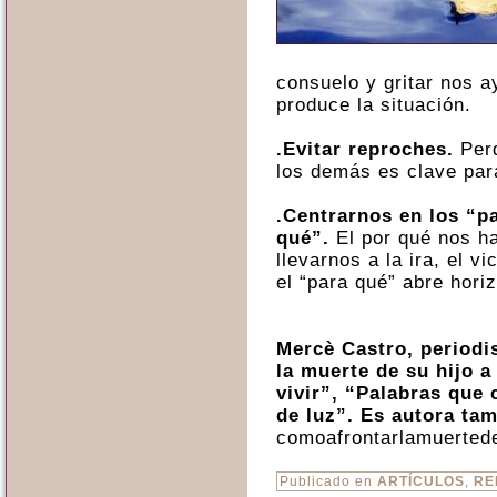
consuelo y gritar nos a
produce la situación.
.Evitar reproches.
Perd
los demás es clave par
.
Centrarnos en los “pa
qué”.
El por qué nos h
llevarnos a la ira, el v
el “para qué” abre hor
Mercè Castro, periodis
la muerte de su hijo a
vivir”, “Palabras que
de luz”. Es autora tam
comoafrontarlamuerted
Publicado en
ARTÍCULOS
,
RE