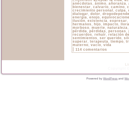
Etiquetado
aceptar la vida
,
ac
anécdotas
,
ánimo
,
añoranza
,
bienestar
,
calvario
,
camino
,
c
crecimiento personal
,
culpa
,
dialogar
,
dolor
,
drogodepende
energía
,
enojo
,
equivocacion
ilusión
,
existencia
,
expresar
hermanos
,
hijo
,
impacto
,
llor
morboso
,
muerte
,
naturaleza
pérdida
,
pérdidas
,
personas
,
recuerdos
,
rehuír
,
relación d
sentimientos
,
ser querido
,
si
superar
,
terapeuta
,
tiempo
,
t
materno
,
vacío
,
vida
|
114 comentarios
L
Copyright ©
Powered by
WordPress
and
Wo