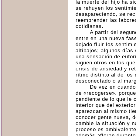
la muerte del hijo ha s
se rehuyen los sentimi
desapareciendo, se rec
reemprender las labore
cotidianas.
A partir del segu
entre en una nueva fas
dejado fluir los sentim
altibajos; algunos días
una sensación de eufor
siguen otros en los qu
crisis de ansiedad y re
ritmo distinto al de lo
desconectado o al marge
De vez en cuando 
de «recogerse», porque
pendiente de lo que le 
interior que del exteri
aparezcan al mismo tie
conocer gente nueva, d
cambie la situación y n
proceso es ambivalente
además,afloran durante 