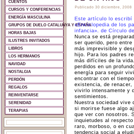
CUENTOS
Publicado
30 diciembre, 2008
CURSOS Y CONFERENCIAS
ENERGÍA MASCULINA
Este artículo lo escribí
«Enciclopedia de los p
GRUPOS DE DUELO CATALUNYA Y ESPAÑA
infancia». de Círculo d
HORAS BAJAS
Nunca se está preparado
ILUSTRES INVITADOS
ser querido, pero entre
más imprevisible y des
LIBROS
hijo. Para los padres r
LOS HERMANOS
más difíciles de la vid
NAVIDAD
perdidos en un profund
NOSTALGIA
energía para seguir viv
encontrar con el tiempo
PERDÓN
existencia, de renacer, 
REGALOS
vivirlo intensamente y d
REINVENTARSE
sentimientos.
Nuestra sociedad vive 
SERENIDAD
si morirse fuese algo a
TERAPIAS
que ver con nosotros. S
inquietudes al respecto
raro, morboso, o en cua
tendencia social a eludi