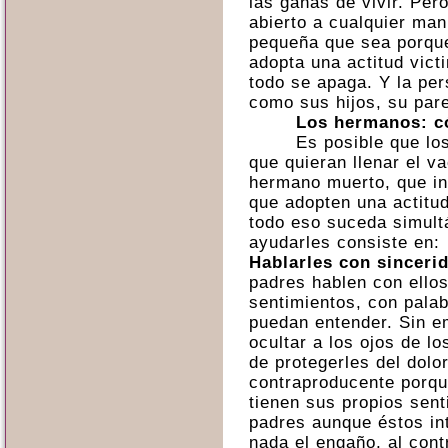
las ganas de vivir. Per
abierto a cualquier man
pequeña que sea porque
adopta una actitud vict
todo se apaga. Y la pe
como sus hijos, su par
Los hermanos: c
Es posible que los
que quieran llenar el v
hermano muerto, que in
que adopten una actitud
todo eso suceda simult
ayudarles consiste en:
Hablarles con sinceri
padres hablen con ello
sentimientos, con pala
puedan entender. Sin e
ocultar a los ojos de lo
de protegerles del dolor
contraproducente porq
tienen sus propios sent
padres aunque éstos int
nada el engaño, al cont