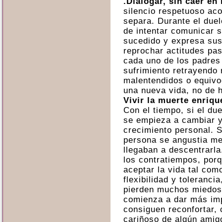
.Dialogar, sin caer en
silencio respetuoso aco
separa. Durante el due
de intentar comunicar s
sucedido y expresa sus
reprochar actitudes pas
cada uno de los padres
sufrimiento retrayendo
malentendidos o equivo
una nueva vida, no de h
Vivir la muerte enriqu
Con el tiempo, si el du
se empieza a cambiar y
crecimiento personal. S
persona se angustia m
llegaban a descentrarla
los contratiempos, porq
aceptar la vida tal co
flexibilidad y toleranci
pierden muchos miedos.
comienza a dar más imp
consiguen reconfortar, 
cariñoso de algún amigo