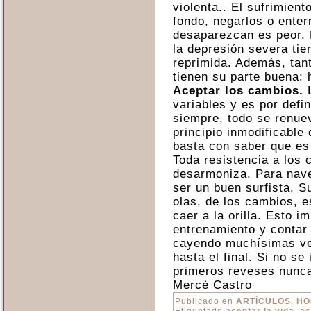
violenta.. El sufrimient
fondo, negarlos o enter
desaparezcan es peor.
la depresión severa ti
reprimida. Además, tant
tienen su parte buena:
Aceptar los cambios.
L
variables y es por defi
siempre, todo se renue
principio inmodificable
basta con saber que es
Toda resistencia a los 
desarmoniza. Para nave
ser un buen surfista. S
olas, de los cambios, e
caer a la orilla. Esto i
entrenamiento y contar 
cayendo muchísimas vec
hasta el final. Si no se
primeros reveses nunca 
Mercè Castro
Publicado en
ARTÍCULOS
,
HO