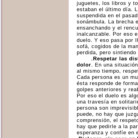
juguetes, los libros y 
estaban el último día. 
suspendida en el pasad
sonámbula. La brecha en
ensanchando y el renc
inalcanzable. Por eso e
duelo. Y eso pasa por ll
sofá, cogidos de la man
perdida, pero sintiendo 
.Respetar las di
dolor
. En una situació
al mismo tiempo, respeta
Cada persona es un mu
ésta responde de forma 
golpes anteriores y rea
Por eso el duelo es al
una travesía en solitar
persona son imprevisib
puede, no hay que juzga
comprensión, el respeto
hay que pedirle a la p
esperanza y confíe en 