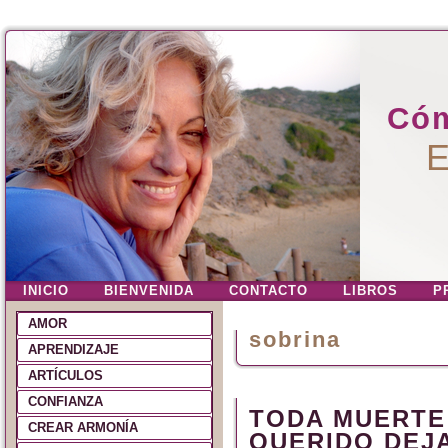
Cóm
E
INICIO
BIENVENIDA
CONTACTO
LIBROS
P
AMOR
sobrina
APRENDIZAJE
ARTÍCULOS
CONFIANZA
TODA MUERTE
CREAR ARMONÍA
QUERIDO DEJA