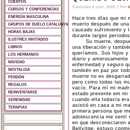
CUENTOS
|
Publicado
6 julio, 2009
Por
M
CURSOS Y CONFERENCIAS
ENERGÍA MASCULINA
Hace tres días que mi 
muerto después de una 
GRUPOS DE DUELO CATALUNYA Y ESPAÑA
causado sufrimiento y l
HORAS BAJAS
durante largos periodos
ILUSTRES INVITADOS
Su muerte, después
una liberación y tambié
LIBROS
queríamos. Sus hijos y
LOS HERMANOS
diario y amorosamente d
NAVIDAD
enfermedad y seguro qu
NOSTALGIA
también en paz por todo
muerte no es desgarrad
PERDÓN
pero como todas las mu
REGALOS
vacío. Para mí mi madr
REINVENTARSE
estado presente em mi 
cuando ella
todavía
era
SERENIDAD
asistió en casa a mi mad
TERAPIAS
primera persona que me
adolescencia me sentí r
en que desconectaron a 
Bellvitge, estuvo conmi