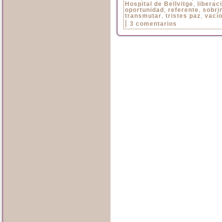
Hospital de Bellvitge
,
liberac
oportunidad
,
referente
,
sobri
transmutar
,
tristes paz
,
vací
|
3 comentarios