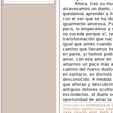
Ahora, tras su mu
atravesamos un duelo, 
quedamos aprender a ll
con el ser que se ha id
igualmente amorosa. Pa
poco, lo empecemos a s
no sucede porque sí, r
transformación que nace
igual que antes cuando
camino que llevamos he
en parte, si hemos pod
amor, con ese amor en 
amarnos un poco más a 
camino del nuevo duelo
en solitario, es distinto
desconocido. A medida 
que afloran y descubri
antiguos dolores oculto
esconderlos, el duelo s
oportunidad de amar la 
|
Publicado en
APRENDIZAJE
Etiquetado
adolescencia
,
ago
casa
,
corazón
,
dolor
,
duelo
,
e