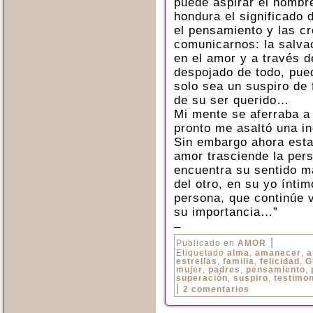
puede aspirar el hombr
hondura el significado 
el pensamiento y las c
comunicarnos: la salva
en el amor y a través 
despojado de todo, pue
solo sea un suspiro de 
de su ser querido…
Mi mente se aferraba a
pronto me asaltó una in
Sin embargo ahora esta
amor trasciende la per
encuentra su sentido má
del otro, en su yo ínti
persona, que continúe 
su importancia…”
–
|
Publicado en
AMOR
Etiquetado
alma
,
amanecer
,
a
estrellas
,
familia
,
felicidad
,
G
mujer
,
padres
,
pensamiento
,
superación
,
suspiro
,
testimon
|
2 comentarios