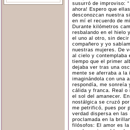
susurró de improviso: “
ahora! Espero que ella
desconozcan nuestra si
en mí el recuerdo de m
Durante kilómetros ca
resbalando en el hielo
el uno al otro, sin deci
compañero y yo sabía
nuestras mujeres. De v
al cielo y contemplaba e
tiempo que el primer a
dejaba ver tras una osc
mente se aferraba a la
imaginándola con una 
respondía, me sonreía 
cálida y franca. Real o
el sol del amanecer. E
nostálgica se cruzó po
me petrificó, pues por 
verdad dispersa en las
proclamada en la brilla
filósofos: El amor es l