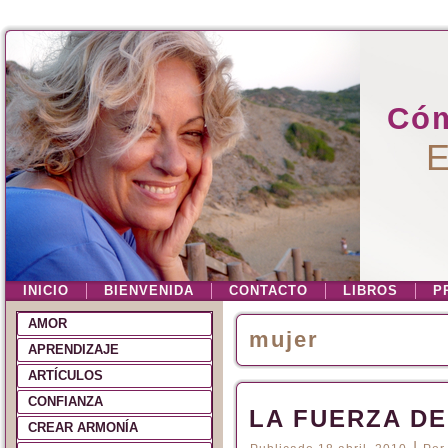
Cóm
E
INICIO
BIENVENIDA
CONTACTO
LIBROS
P
AMOR
mujer
APRENDIZAJE
ARTÍCULOS
CONFIANZA
LA FUERZA D
CREAR ARMONÍA
|