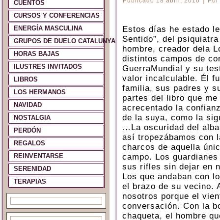
Publicado
18 abril, 2010
Por
CUENTOS
CURSOS Y CONFERENCIAS
ENERGÍA MASCULINA
Estos días he estado l
Sentido”, del psiquiatr
GRUPOS DE DUELO CATALUNYA Y ESPAÑA
hombre, creador dela L
HORAS BAJAS
distintos campos de con
ILUSTRES INVITADOS
GuerraMundial y su tes
valor incalculable. Él f
LIBROS
familia, sus padres y 
LOS HERMANOS
partes del libro que me
NAVIDAD
acrecentado la confian
de la suya, como la sig
NOSTALGIA
…La oscuridad del alba
PERDÓN
así tropezábamos con l
REGALOS
charcos de aquella únic
REINVENTARSE
campo. Los guardianes 
sus rifles sin dejar en
SERENIDAD
Los que andaban con lo
TERAPIAS
el brazo de su vecino. 
nosotros porque el vien
conversación. Con la bo
chaqueta, el hombre q