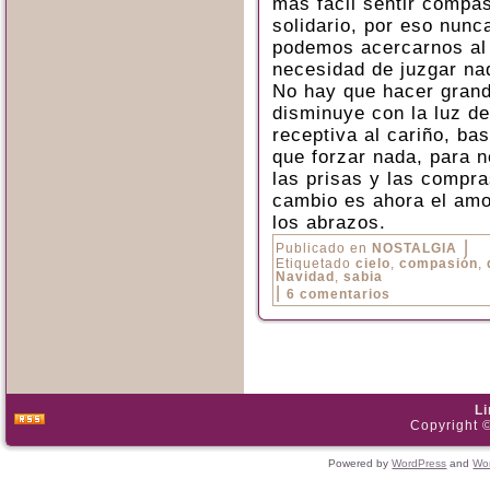
más fácil sentir compa
solidario, por eso nunc
podemos acercarnos al 
necesidad de juzgar na
No hay que hacer grand
disminuye con la luz de
receptiva al cariño, ba
que forzar nada, para 
las prisas y las compr
cambio es ahora el amo
los abrazos.
|
Publicado en
NOSTALGIA
Etiquetado
cielo
,
compasión
,
Navidad
,
sabia
|
6 comentarios
L
Copyright ©
Powered by
WordPress
and
Wo