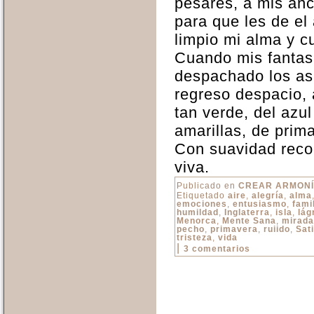
pesares, a mis anc
para que les de el a
limpio mi alma y c
Cuando mis fanta
despachado los as
regreso despacio,
tan verde, del azul
amarillas, de prim
Con suavidad recob
viva.
Publicado en
CREAR ARMON
Etiquetado
aire
,
alegría
,
alma
emociones
,
entusiasmo
,
fami
humildad
,
Inglaterra
,
isla
,
lág
Menorca
,
Mente Sana
,
mirada
pecho
,
primavera
,
ruiido
,
Sat
tristeza
,
vida
|
3 comentarios