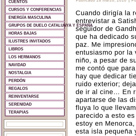
Publicado
28 marzo, 2010
Po
CUENTOS
CURSOS Y CONFERENCIAS
Cuando dirigía la 
ENERGÍA MASCULINA
entrevistar a Sati
GRUPOS DE DUELO CATALUNYA Y ESPAÑA
seguidor de Gandhi
HORAS BAJAS
que ha dedicado su
ILUSTRES INVITADOS
paz. Me impresion
LIBROS
entusiasmo por la 
LOS HERMANOS
niño, a pesar de s
NAVIDAD
me contó que para
NOSTALGIA
hay que dedicar ti
PERDÓN
ruido exterior; deja
REGALOS
de ir al cine… En 
REINVENTARSE
apartarse de las d
SERENIDAD
fluya lo que lleva
TERAPIAS
parecido a esto es
estoy en Menorca,
esta isla pequeña 