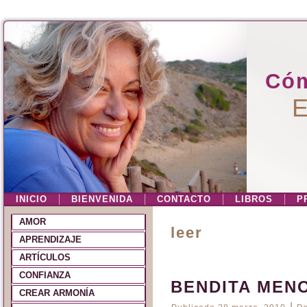
Cóm
E
INICIO
BIENVENIDA
CONTACTO
LIBROS
P
AMOR
leer
APRENDIZAJE
ARTÍCULOS
CONFIANZA
BENDITA MEN
CREAR ARMONÍA
|