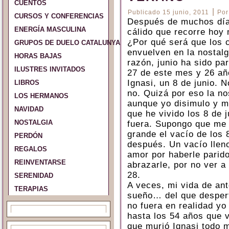
CUENTOS
|
Publicado
15 junio, 2011
Por
CURSOS Y CONFERENCIAS
Después de muchos días 
ENERGÍA MASCULINA
cálido que recorre hoy 
¿Por qué será que los 
GRUPOS DE DUELO CATALUNYA Y ESPAÑA
envuelven en la nostal
HORAS BAJAS
razón, junio ha sido pa
ILUSTRES INVITADOS
27 de este mes y 26 añ
Ignasi, un 8 de junio. 
LIBROS
no. Quizá por eso la no
LOS HERMANOS
aunque yo disimulo y me
NAVIDAD
que he vivido los 8 de 
NOSTALGIA
fuera. Supongo que me 
grande el vacío de los 
PERDÓN
después. Un vacío lleno
REGALOS
amor por haberle parido
REINVENTARSE
abrazarle, por no ver a
28.
SERENIDAD
A veces, mi vida de an
TERAPIAS
sueño… del que desper
no fuera en realidad yo
hasta los 54 años que 
que murió Ignasi todo m