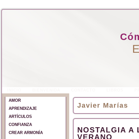
Cóm
E
INICIO
BIENVENIDA
CONTACTO
LIBROS
P
AMOR
Javier Marías
APRENDIZAJE
ARTÍCULOS
CONFIANZA
NOSTALGIA A 
CREAR ARMONÍA
VERANO