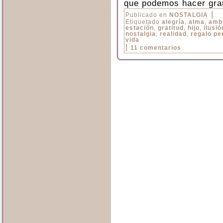
que podemos hacer gra
|
Publicado en
NOSTALGIA
Etiquetado
alegría
,
alma
,
amb
estación
,
gratitud
,
hijo
,
ilusió
nostalgia
,
realidad
,
regalo pe
vida
|
11 comentarios