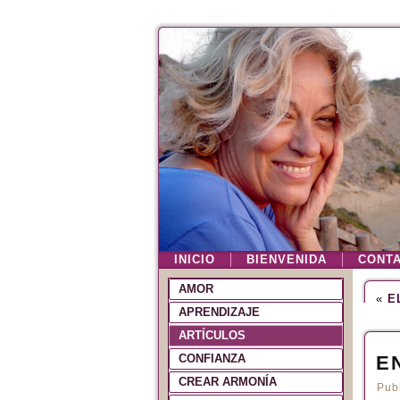
INICIO
BIENVENIDA
CONT
AMOR
«
E
APRENDIZAJE
ARTÍCULOS
CONFIANZA
E
CREAR ARMONÍA
Pub