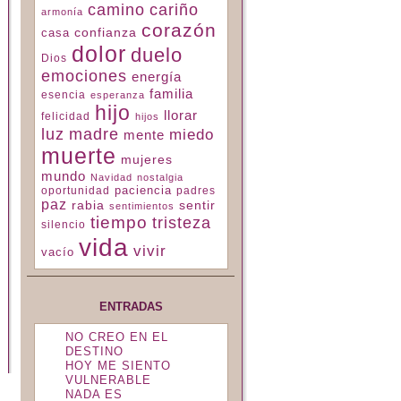
camino
cariño
armonía
corazón
confianza
casa
dolor
duelo
Dios
emociones
energía
familia
esencia
esperanza
hijo
llorar
felicidad
hijos
luz
madre
miedo
mente
muerte
mujeres
mundo
Navidad
nostalgia
paciencia
padres
oportunidad
paz
rabia
sentir
sentimientos
tiempo
tristeza
silencio
vida
vivir
vacío
ENTRADAS
NO CREO EN EL
DESTINO
HOY ME SIENTO
VULNERABLE
NADA ES