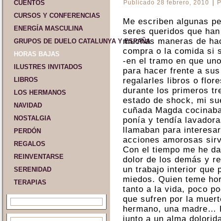
|
CUENTOS
Publicado
28 febrero, 2010
P
CURSOS Y CONFERENCIAS
Me escriben algunas pe
ENERGÍA MASCULINA
seres queridos que han
muchas maneras de hace
GRUPOS DE DUELO CATALUNYA Y ESPAÑA
compra o la comida si s
HORAS BAJAS
-en el tramo en que uno
ILUSTRES INVITADOS
para hacer frente a sus
LIBROS
regalarles libros o flo
durante los primeros t
LOS HERMANOS
estado de shock, mi sue
NAVIDAD
cuñada Magda cocinaba
NOSTALGIA
ponía y tendía lavador
llamaban para interesar
PERDÓN
acciones amorosas sir
REGALOS
Con el tiempo me he da
REINVENTARSE
dolor de los demás y re
un trabajo interior que
SERENIDAD
miedos. Quien teme hor
TERAPIAS
tanto a la vida, poco p
que sufren por la muert
hermano, una madre… L
junto a un alma dolorid