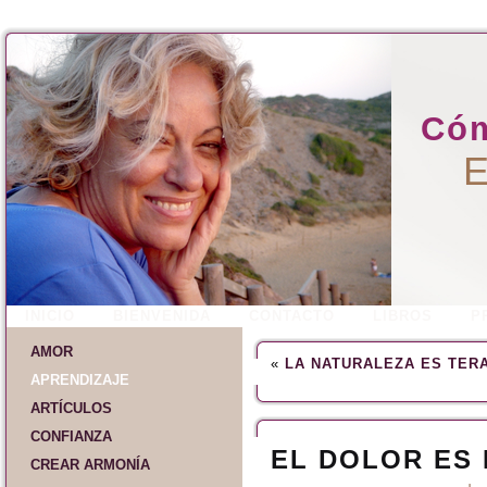
Cóm
E
INICIO
BIENVENIDA
CONTACTO
LIBROS
P
AMOR
«
LA NATURALEZA ES TER
APRENDIZAJE
ARTÍCULOS
CONFIANZA
EL DOLOR ES
CREAR ARMONÍA