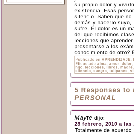
su propio dolor y vivir
existencia. Esas perso
silencio. Saben que no 
demás y hacerlo suyo, 
sufre. El dolor es un ma
del que recibimos clase
lecciones que aprender 
presentarse a los exám
conocimiento de otro? 
Publicado en
APRENDIZAJE
,
Etiquetado
alma
,
amor
,
dolor
hijo
,
lecciones
,
libros
,
madre
silencio
,
suegra
,
tulipanes
,
v
5 Responses to
PERSONAL
Mayte
dijo:
28 febrero, 2010 a las
Totalmente de acuerdo 