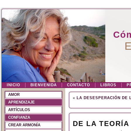
Cóm
E
INICIO
BIENVENIDA
CONTACTO
LIBROS
P
AMOR
«
LA DESESPERACIÓN DE 
APRENDIZAJE
ARTÍCULOS
CONFIANZA
DE LA TEORÍA
CREAR ARMONÍA