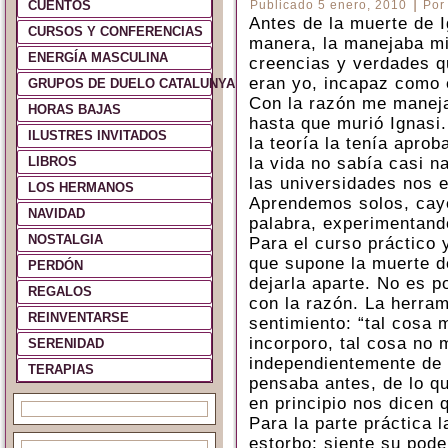
|
CUENTOS
Publicado
5 enero, 2010
Por
Antes de la muerte de I
CURSOS Y CONFERENCIAS
manera, la manejaba mi
ENERGÍA MASCULINA
creencias y verdades q
eran yo, incapaz como 
GRUPOS DE DUELO CATALUNYA Y ESPAÑA
Con la razón me maneja
HORAS BAJAS
hasta que murió Ignasi.
ILUSTRES INVITADOS
la teoría la tenía aprob
LIBROS
la vida no sabía casi n
las universidades nos e
LOS HERMANOS
Aprendemos solos, cay
NAVIDAD
palabra, experimentand
NOSTALGIA
Para el curso práctico 
que supone la muerte de
PERDÓN
dejarla aparte. No es p
REGALOS
con la razón. La herram
REINVENTARSE
sentimiento: “tal cosa 
incorporo, tal cosa no 
SERENIDAD
independientemente de 
TERAPIAS
pensaba antes, de lo qu
en principio nos dicen
Para la parte práctica 
estorbo; siente su pod