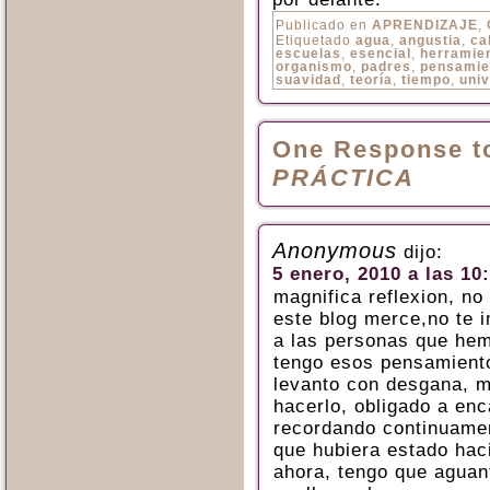
Publicado en
APRENDIZAJE
,
Etiquetado
agua
,
angustia
,
ca
escuelas
,
esencial
,
herramie
organismo
,
padres
,
pensamie
suavidad
,
teoría
,
tiempo
,
uni
One Response 
PRÁCTICA
Anonymous
dijo:
5 enero, 2010 a las 10
magnifica reflexion, no
este blog merce,no te 
a las personas que hem
tengo esos pensamiento
levanto con desgana, m
hacerlo, obligado a en
recordando continuamen
que hubiera estado hac
ahora, tengo que aguant