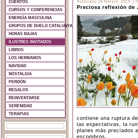
|
CUENTOS
Publicado
19 febrero, 2015
P
Preciosa reflexión de 
CURSOS Y CONFERENCIAS
ENERGÍA MASCULINA
GRUPOS DE DUELO CATALUNYA Y ESPAÑA
HORAS BAJAS
ILUSTRES INVITADOS
LIBROS
LOS HERMANOS
NAVIDAD
NOSTALGIA
PERDÓN
REGALOS
REINVENTARSE
SERENIDAD
TERAPIAS
contiene una ruptura de
las exp
ectativas, la ru
planes más preciados a
escombros.