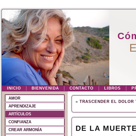
Cóm
E
INICIO
BIENVENIDA
CONTACTO
LIBROS
P
AMOR
«
TRASCENDER EL DOLOR 
APRENDIZAJE
ARTÍCULOS
CONFIANZA
DE LA MUERTE
CREAR ARMONÍA