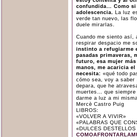
estoy contenta y al otr
confundida… Como si 
adolescencia.
La luz es
verde tan nuevo, las fl
duele mirarlas.
Cuando me siento así, a
respirar despacio me s
instinto a refugiarme e
pasadas primaveras, m
futuro, esa mujer más
manos, me acaricia el
necesita:
«qué todo pas
cómo sea, voy a saber 
depara, que he atravesa
muertes… que siempre 
darme a luz a mi mism
Mercè Castro Puig
LIBROS:
«VOLVER A VIVIR»
«PALABRAS QUE CON
«DULCES DESTELLOS
COMOAFRONTARLAMU