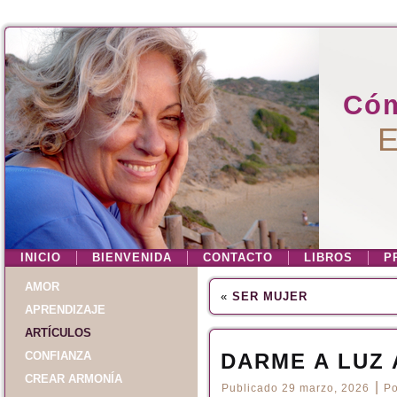
Cóm
E
INICIO
BIENVENIDA
CONTACTO
LIBROS
P
AMOR
«
SER MUJER
APRENDIZAJE
ARTÍCULOS
CONFIANZA
DARME A LUZ 
CREAR ARMONÍA
|
Publicado
29 marzo, 2026
Po