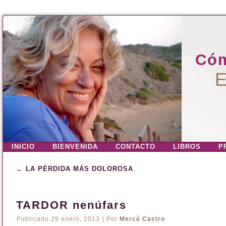
Cóm
E
INICIO
BIENVENIDA
CONTACTO
LIBROS
P
←
LA PÉRDIDA MÁS DOLOROSA
TARDOR nenúfars
Publicado
29 enero, 2013
|
Por
Mercè Castro