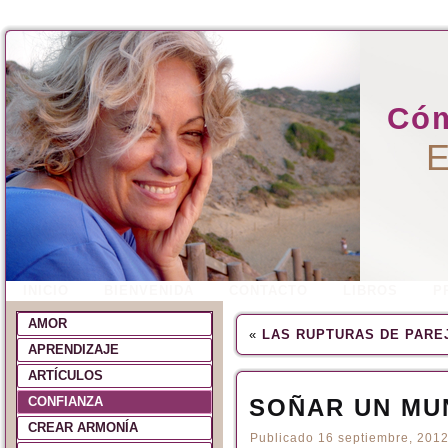
Cóm
E
INICIO
BIENVENIDA
CONTACTO
LIBROS
P
AMOR
«
LAS RUPTURAS DE PARE
APRENDIZAJE
ARTÍCULOS
CONFIANZA
SOÑAR UN MU
CREAR ARMONÍA
Publicado
16 septiembre, 201