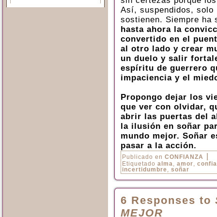
sin certezas porque los
Así, suspendidos, solo 
sostienen. Siempre ha 
hasta ahora la convicc
convertido en el puen
al otro lado y crear m
un duelo y salir forta
espíritu de guerrero q
impaciencia y el mied
Propongo dejar los vie
que ver con olvidar, 
abrir las puertas del 
la ilusión en soñar p
mundo mejor. Soñar es
pasar a la acción.
|
Publicado en
CONFIANZA
Etiquetado
alma
,
amor
,
confi
incertidumbre
,
soñar
6 Responses to
MEJOR