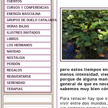
CUENTOS
CURSOS Y CONFERENCIAS
ENERGÍA MASCULINA
GRUPOS DE DUELO CATALUNYA Y ESPAÑA
HORAS BAJAS
ILUSTRES INVITADOS
LIBROS
LOS HERMANOS
NAVIDAD
NOSTALGIA
PERDÓN
pero estos tiempos e
REGALOS
menos intensidad, vie
REINVENTARSE
porque de alguna man
SERENIDAD
general de que es nec
sabemos muy bien có
TERAPIAS
Para renacer hay que so
vivir entre dos mundos,